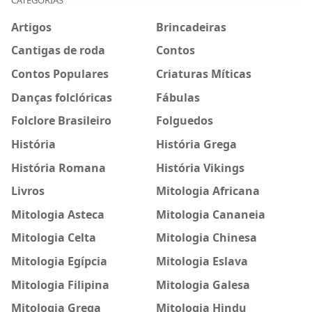
Artigos
Brincadeiras
Cantigas de roda
Contos
Contos Populares
Criaturas Míticas
Danças folclóricas
Fábulas
Folclore Brasileiro
Folguedos
História
História Grega
História Romana
História Vikings
Livros
Mitologia Africana
Mitologia Asteca
Mitologia Cananeia
Mitologia Celta
Mitologia Chinesa
Mitologia Egípcia
Mitologia Eslava
Mitologia Filipina
Mitologia Galesa
Mitologia Grega
Mitologia Hindu