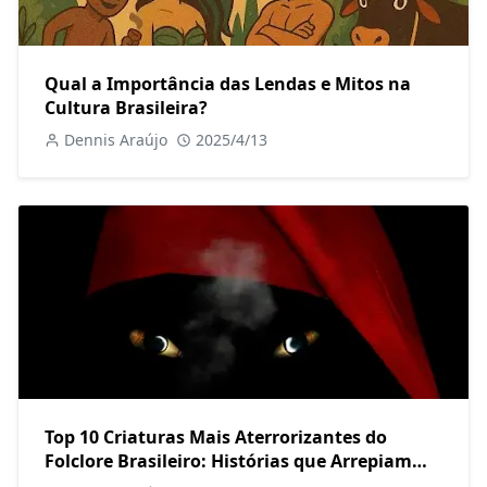
Qual a Importância das Lendas e Mitos na
Cultura Brasileira?
Dennis Araújo
2025/4/13
Top 10 Criaturas Mais Aterrorizantes do
Folclore Brasileiro: Histórias que Arrepiam
até os Mais Corajosos