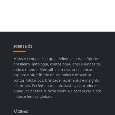
SOBRE NÓS
Mitos e Lendas: Seu guia definitivo para o folclore
brasileiro, mitologia, contos populares e lendas de
todo o mundo. Mergulhe em criaturas míticas,
explore o significado de símbolos e descubra
contos folclóricos, brincadeiras infantis e insights
históricos. Perfeito para entusiastas, educadores e
qualquer pessoa curiosa sobre a rica tapeçaria dos
mitos e lendas globais
PÁGINAS