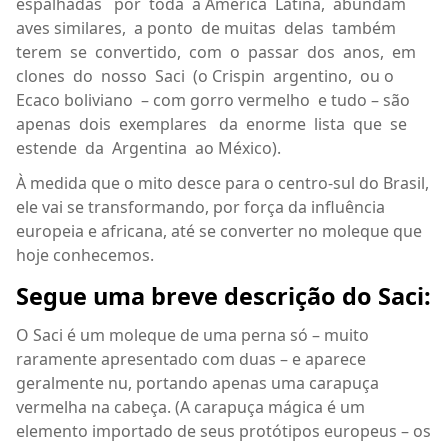
espalhadas
por
toda
a América
Latina,
abundam
aves similares,
a ponto
de muitas
delas
também
terem
se
convertido,
com
o
passar
dos
anos,
em
clones
do
nosso
Saci
(o Crispin
argentino,
ou o
Ecaco boliviano
– com gorro vermelho
e tudo – são
apenas
dois
exemplares
da
enorme
lista
que
se
estende
da
Argentina
ao México).
À medida que o mito desce para o centro-sul do Brasil,
ele vai se transformando, por força da influência
europeia e africana, até se converter no moleque que
hoje conhecemos.
Segue uma breve descrição do Saci:
O Saci é um moleque de uma perna só – muito
raramente apresentado com duas – e aparece
geralmente nu, portando apenas uma carapuça
vermelha na cabeça. (A carapuça mágica é um
elemento importado de seus protótipos europeus – os