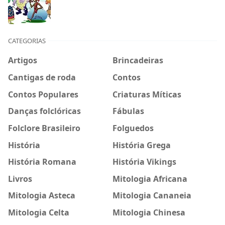
CATEGORIAS
Artigos
Brincadeiras
Cantigas de roda
Contos
Contos Populares
Criaturas Míticas
Danças folclóricas
Fábulas
Folclore Brasileiro
Folguedos
História
História Grega
História Romana
História Vikings
Livros
Mitologia Africana
Mitologia Asteca
Mitologia Cananeia
Mitologia Celta
Mitologia Chinesa