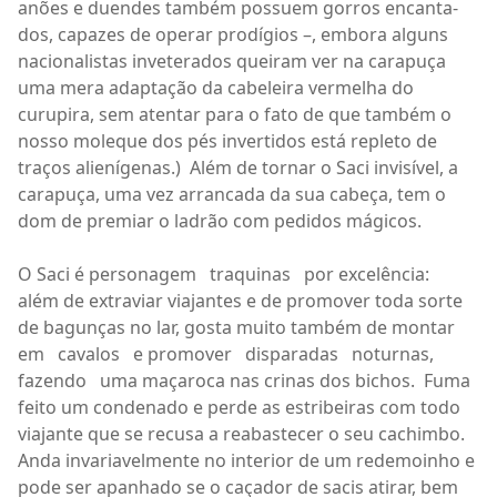
anões e duendes também possuem gorros encanta-
dos, capazes de operar prodígios –, embora alguns
nacionalistas inveterados queiram ver na carapuça
uma mera adaptação da cabeleira vermelha do
curupira, sem atentar para o fato de que também o
nosso moleque dos pés invertidos está repleto de
traços alienígenas.)
Além de tornar o Saci invisível, a
carapuça, uma vez arrancada da sua cabeça, tem o
dom de premiar o ladrão com pedidos mágicos.
O Saci é personagem
traquinas
por excelência:
além de extraviar viajantes e de promover toda sorte
de bagunças no lar, gosta muito também de montar
em
cavalos
e promover
disparadas
noturnas,
fazendo
uma maçaroca nas crinas dos bichos.
Fuma
feito um condenado e perde as estribeiras com todo
viajante que se recusa a reabastecer o seu cachimbo.
Anda invariavelmente no interior de um redemoinho e
pode ser apanhado se o caçador de sacis atirar, bem