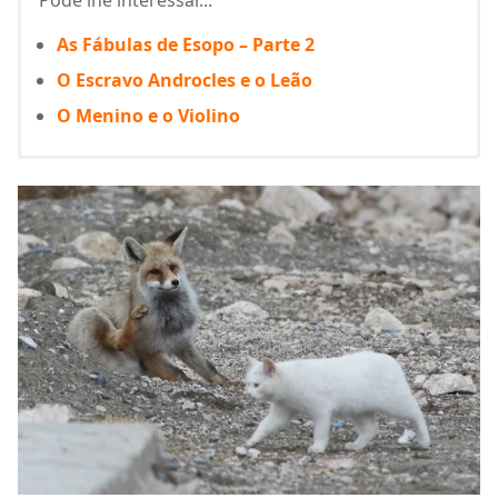
Pode lhe interessar...
As Fábulas de Esopo – Parte 2
O Escravo Androcles e o Leão
O Menino e o Violino