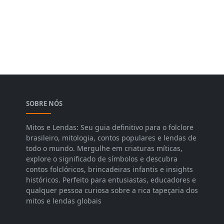
SOBRE NÓS
Mitos e Lendas: Seu guia definitivo para o folclore
brasileiro, mitologia, contos populares e lendas de
todo o mundo. Mergulhe em criaturas míticas,
explore o significado de símbolos e descubra
contos folclóricos, brincadeiras infantis e insights
históricos. Perfeito para entusiastas, educadores e
qualquer pessoa curiosa sobre a rica tapeçaria dos
mitos e lendas globais