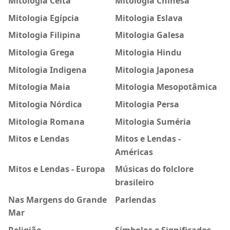
Mitologia Celta
Mitologia Chinesa
Mitologia Egípcia
Mitologia Eslava
Mitologia Filipina
Mitologia Galesa
Mitologia Grega
Mitologia Hindu
Mitologia Indigena
Mitologia Japonesa
Mitologia Maia
Mitologia Mesopotâmica
Mitologia Nórdica
Mitologia Persa
Mitologia Romana
Mitologia Suméria
Mitos e Lendas
Mitos e Lendas -
Américas
Mitos e Lendas - Europa
Músicas do folclore
brasileiro
Nas Margens do Grande
Parlendas
Mar
Religião
Símbolos e Significados