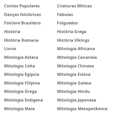
Contos Populares
Criaturas Míticas
Danças folclóricas
Fábulas
Folclore Brasileiro
Folguedos
História
História Grega
História Romana
História Vikings
Livros
Mitologia Africana
Mitologia Asteca
Mitologia Cananeia
Mitologia Celta
Mitologia Chinesa
Mitologia Egípcia
Mitologia Eslava
Mitologia Filipina
Mitologia Galesa
Mitologia Grega
Mitologia Hindu
Mitologia Indigena
Mitologia Japonesa
Mitologia Maia
Mitologia Mesopotâmica