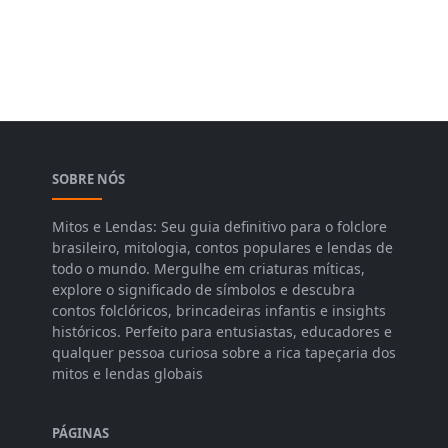
SOBRE NÓS
Mitos e Lendas: Seu guia definitivo para o folclore
brasileiro, mitologia, contos populares e lendas de
todo o mundo. Mergulhe em criaturas míticas,
explore o significado de símbolos e descubra
contos folclóricos, brincadeiras infantis e insights
históricos. Perfeito para entusiastas, educadores e
qualquer pessoa curiosa sobre a rica tapeçaria dos
mitos e lendas globais
PÁGINAS