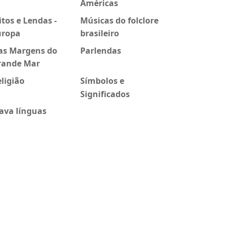
Américas
tos e Lendas -
Músicas do folclore
uropa
brasileiro
as Margens do
Parlendas
rande Mar
ligião
Símbolos e
Significados
ava línguas