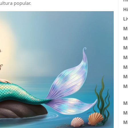
ltura popular.
H
Li
Mi
Mi
Mi
Mi
M
Mi
M
Mi
M
Mi