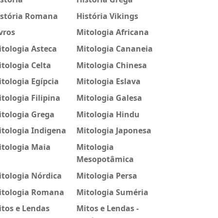
istória Romana
História Vikings
vros
Mitologia Africana
tologia Asteca
Mitologia Cananeia
tologia Celta
Mitologia Chinesa
tologia Egípcia
Mitologia Eslava
tologia Filipina
Mitologia Galesa
itologia Grega
Mitologia Hindu
tologia Indigena
Mitologia Japonesa
itologia Maia
Mitologia
Mesopotâmica
tologia Nórdica
Mitologia Persa
itologia Romana
Mitologia Suméria
tos e Lendas
Mitos e Lendas -