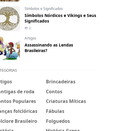
Símbolos e Significados
Símbolos Nórdicos e Vikings e Seus
Significados
2
Artigos
Assassinando as Lendas
Brasileiras?
TEGORIAS
tigos
Brincadeiras
ntigas de roda
Contos
ontos Populares
Criaturas Míticas
nças folclóricas
Fábulas
lclore Brasileiro
Folguedos
stória
História Grega