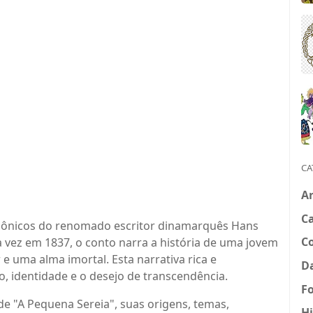
CA
Ar
Ca
icônicos do renomado escritor dinamarquês Hans
C
a vez em 1837, o conto narra a história de uma jovem
e uma alma imortal. Esta narrativa rica e
Da
o, identidade e o desejo de transcendência.
Fo
de "A Pequena Sereia", suas origens, temas,
Hi