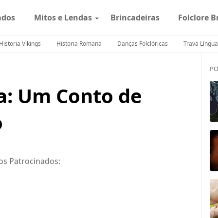
ados
Mitos e Lendas
Brincadeiras
Folclore B
Historia Vikings
Historia Romana
Danças Folclóricas
Trava Língua
PO
a: Um Conto de
o
os Patrocinados: