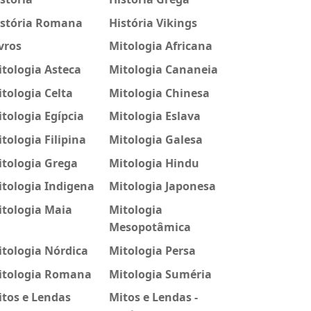
istória Romana
História Vikings
vros
Mitologia Africana
tologia Asteca
Mitologia Cananeia
tologia Celta
Mitologia Chinesa
tologia Egípcia
Mitologia Eslava
tologia Filipina
Mitologia Galesa
itologia Grega
Mitologia Hindu
tologia Indigena
Mitologia Japonesa
itologia Maia
Mitologia
Mesopotâmica
tologia Nórdica
Mitologia Persa
itologia Romana
Mitologia Suméria
tos e Lendas
Mitos e Lendas -