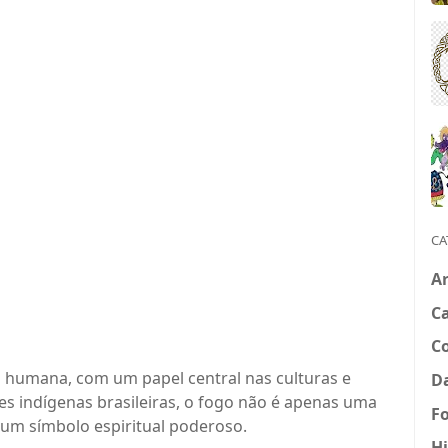
CA
Ar
Ca
C
 humana, com um papel central nas culturas e
Da
s indígenas brasileiras, o fogo não é apenas uma
Fo
um símbolo espiritual poderoso.
Hi