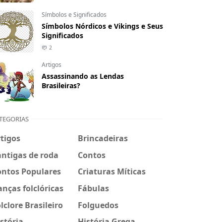
Símbolos e Significados
Símbolos Nórdicos e Vikings e Seus
Significados
2
Artigos
Assassinando as Lendas
Brasileiras?
TEGORIAS
tigos
Brincadeiras
ntigas de roda
Contos
ontos Populares
Criaturas Míticas
nças folclóricas
Fábulas
lclore Brasileiro
Folguedos
stória
História Grega