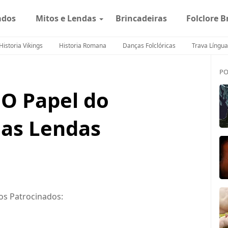
ados
Mitos e Lendas
Brincadeiras
Folclore B
Historia Vikings
Historia Romana
Danças Folclóricas
Trava Língua
PO
 O Papel do
as Lendas
os Patrocinados: