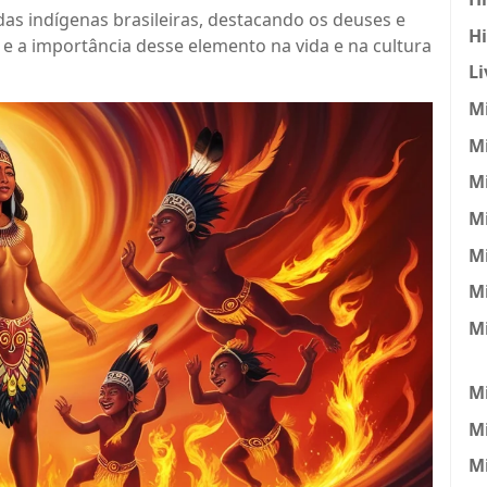
das indígenas brasileiras, destacando os deuses e
H
 e a importância desse elemento na vida e na cultura
Li
Mi
Mi
Mi
Mi
M
Mi
M
Mi
M
Mi