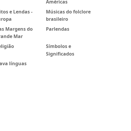
Américas
tos e Lendas -
Músicas do folclore
uropa
brasileiro
as Margens do
Parlendas
rande Mar
ligião
Símbolos e
Significados
ava línguas