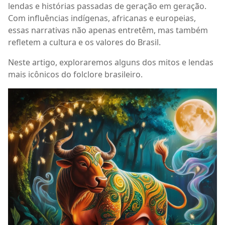
lendas e histórias passadas de geração em geração.
Com influências indígenas, africanas e europeias,
essas narrativas não apenas entretêm, mas também
refletem a cultura e os valores do Brasil.
Neste artigo, exploraremos alguns dos mitos e lendas
mais icônicos do folclore brasileiro.