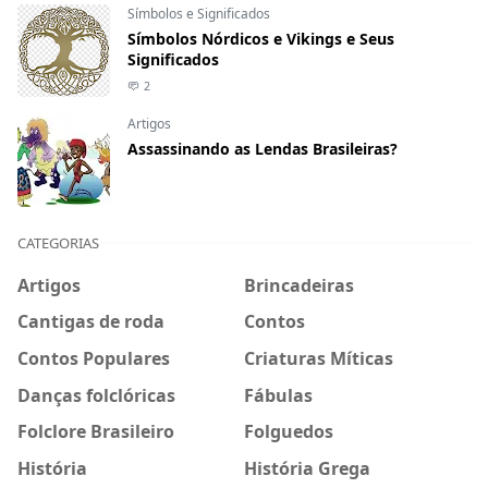
Símbolos e Significados
Símbolos Nórdicos e Vikings e Seus
Significados
2
Artigos
Assassinando as Lendas Brasileiras?
CATEGORIAS
Artigos
Brincadeiras
Cantigas de roda
Contos
Contos Populares
Criaturas Míticas
Danças folclóricas
Fábulas
Folclore Brasileiro
Folguedos
História
História Grega