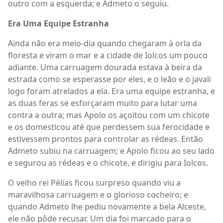
outro com a esquerda; e Admeto o seguiu.
Era Uma Equipe Estranha
Ainda não era meio-dia quando chegaram à orla da
floresta e viram o mar e a cidade de Iolcos um pouco
adiante. Uma carruagem dourada estava à beira da
estrada como se esperasse por eles, e o leão e o javali
logo foram atrelados a ela. Era uma equipe estranha, e
as duas feras se esforçaram muito para lutar uma
contra a outra; mas Apolo os açoitou com um chicote
e os domesticou até que perdessem sua ferocidade e
estivessem prontos para controlar as rédeas. Então
Admeto subiu na carruagem; e Apolo ficou ao seu lado
e segurou as rédeas e o chicote, e dirigiu para Iolcos.
O velho rei Pélias ficou surpreso quando viu a
maravilhosa carruagem e o glorioso cocheiro; e
quando Admeto lhe pediu novamente a bela Alceste,
ele não pôde recusar. Um dia foi marcado para o