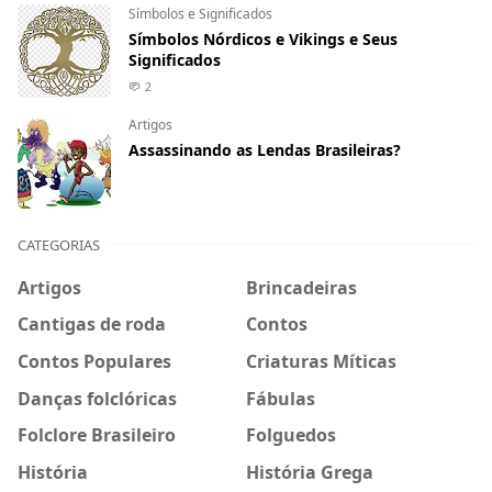
Símbolos e Significados
Símbolos Nórdicos e Vikings e Seus
Significados
2
Artigos
Assassinando as Lendas Brasileiras?
CATEGORIAS
Artigos
Brincadeiras
Cantigas de roda
Contos
Contos Populares
Criaturas Míticas
Danças folclóricas
Fábulas
Folclore Brasileiro
Folguedos
História
História Grega