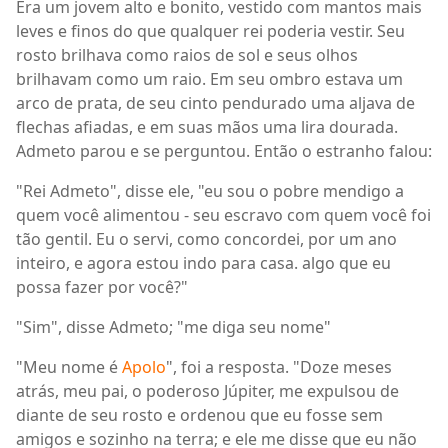
Era um jovem alto e bonito, vestido com mantos mais
leves e finos do que qualquer rei poderia vestir. Seu
rosto brilhava como raios de sol e seus olhos
brilhavam como um raio. Em seu ombro estava um
arco de prata, de seu cinto pendurado uma aljava de
flechas afiadas, e em suas mãos uma lira dourada.
Admeto parou e se perguntou. Então o estranho falou:
"Rei Admeto", disse ele, "eu sou o pobre mendigo a
quem você alimentou - seu escravo com quem você foi
tão gentil. Eu o servi, como concordei, por um ano
inteiro, e agora estou indo para casa. algo que eu
possa fazer por você?"
"Sim", disse Admeto; "me diga seu nome"
"Meu nome é
Apolo
", foi a resposta. "Doze meses
atrás, meu pai, o poderoso Júpiter, me expulsou de
diante de seu rosto e ordenou que eu fosse sem
amigos e sozinho na terra; e ele me disse que eu não