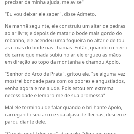
precisar da minha ajuda, me avise"
"Eu vou deixar ele saber", disse Admeto.
Na manhã seguinte, ele construiu um altar de pedras
ao ar livre; e depois de matar o bode mais gordo do
rebanho, ele acendeu uma fogueira no altar e deitou
as coxas do bode nas chamas. Então, quando o cheiro
de carne queimada subiu no ar, ele ergueu as mãos
em direção ao topo da montanha e chamou Apolo.
"Senhor do Arco de Prata", gritou ele, "se alguma vez
mostrei bondade para com os pobres e angustiados,
venha agora e me ajude. Pois estou em extrema
necessidade e lembro-me de sua promessa"
Mal ele terminou de falar quando o brilhante Apolo,
carregando seu arco e sua aljava de flechas, desceu e
parou diante dele.
"O mais gentil dos reis", disse ele, "diga-me como