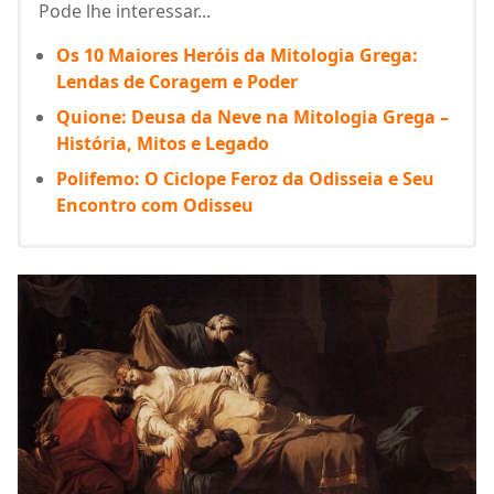
Pode lhe interessar...
Os 10 Maiores Heróis da Mitologia Grega:
Lendas de Coragem e Poder
Quione: Deusa da Neve na Mitologia Grega –
História, Mitos e Legado
Polifemo: O Ciclope Feroz da Odisseia e Seu
Encontro com Odisseu