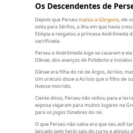
Os Descendentes de Per
Depois que Perseu
matou a Górgona
, ele 
volta para Sérifos, a ilha em que havia cre
Etiópia e resgatou a princesa Andrômeda d
sacrificada.
Perseu e Andrômeda logo se casaram e ela 
Dânae, dos avanços de Polidecto e instalou D
Dânae era filha do rei de Argos, Acrísio, ma
Um oráculo disse a Acrísio que o filho de s
tivesse morrido.
Ciente disso, Perseu não voltou para a terr
esposa viajaram para muitos lugares na Gré
para os jogos fúnebres do rei.
O que Perseu não sabia era que seu avô t
lançado pelo herói saiu do curso e atingiu o