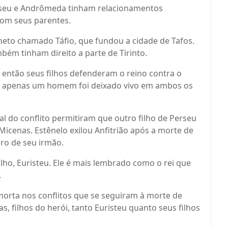
seu e Andrômeda tinham relacionamentos
com seus parentes.
neto chamado Táfio, que fundou a cidade de Tafos.
mbém tinham direito a parte de Tirinto.
, então seus filhos defenderam o reino contra o
as, apenas um homem foi deixado vivo em ambos os
nal do conflito permitiram que outro filho de Perseu
icenas. Estênelo exilou Anfitrião após a morte de
iro de seu irmão.
lho, Euristeu. Ele é mais lembrado como o rei que
.
morta nos conflitos que se seguiram à morte de
s, filhos do herói, tanto Euristeu quanto seus filhos