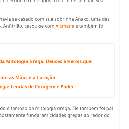
ão, herdou o reino após a morte de seu pai. Sua
s
.
o havia se casado com sua sobrinha Anaxo, uma das
o, Anfitrião, casou-se com
Alcmena
e também foi
a Mitologia Grega: Deuses e Heróis que
Com as Mãos e o Coração
rega: Lendas de Coragem e Poder
ado e famoso da mitologia grega. Ele também foi pai
 supostamente fundaram cidades gregas ao redor do