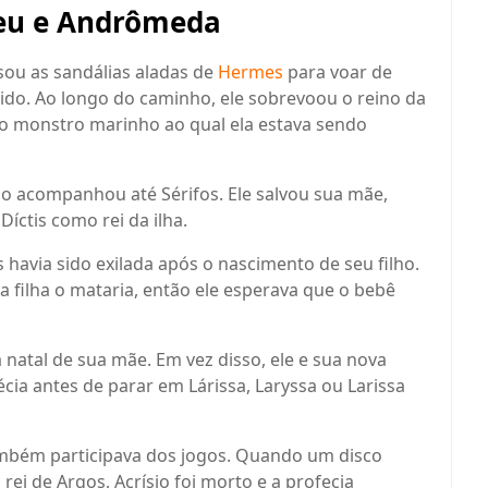
seu e Andrômeda
usou as sandálias aladas de
Hermes
para voar de
scido. Ao longo do caminho, ele sobrevoou o reino da
o monstro marinho ao qual ela estava sendo
o acompanhou até Sérifos. Ele salvou sua mãe,
íctis como rei da ilha.
s havia sido exilada após o nascimento de seu filho.
ua filha o mataria, então ele esperava que o bebê
a natal de sua mãe. Em vez disso, ele e sua nova
cia antes de parar em Lárissa, Laryssa ou Larissa
ambém participava dos jogos. Quando um disco
 rei de Argos, Acrísio foi morto e a profecia