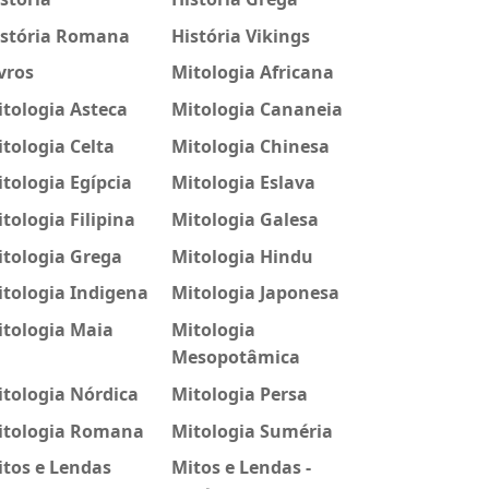
istória Romana
História Vikings
vros
Mitologia Africana
tologia Asteca
Mitologia Cananeia
tologia Celta
Mitologia Chinesa
tologia Egípcia
Mitologia Eslava
tologia Filipina
Mitologia Galesa
itologia Grega
Mitologia Hindu
tologia Indigena
Mitologia Japonesa
itologia Maia
Mitologia
Mesopotâmica
tologia Nórdica
Mitologia Persa
itologia Romana
Mitologia Suméria
tos e Lendas
Mitos e Lendas -