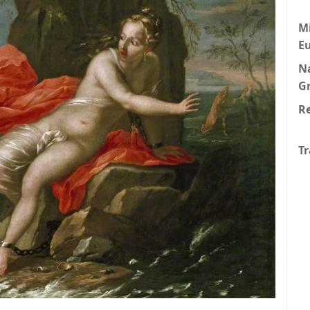
Mi
E
N
G
Re
Tr