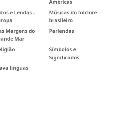
Américas
tos e Lendas -
Músicas do folclore
uropa
brasileiro
as Margens do
Parlendas
rande Mar
ligião
Símbolos e
Significados
ava línguas