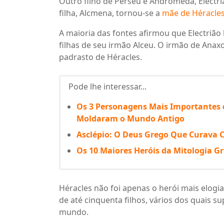
Outro filho de Perseu e Andrômeda, Electri
filha, Alcmena, tornou-se a
mãe de Héracle
A maioria das fontes afirmou que Electriã
filhas de seu irmão Alceu. O irmão de Anax
padrasto de Héracles.
Pode lhe interessar...
Os 3 Personagens Mais Importantes d
Moldaram o Mundo Antigo
Asclépio: O Deus Grego Que Curava 
Os 10 Maiores Heróis da Mitologia G
Héracles não foi apenas o herói mais elogi
de até cinquenta filhos, vários dos quais
mundo.