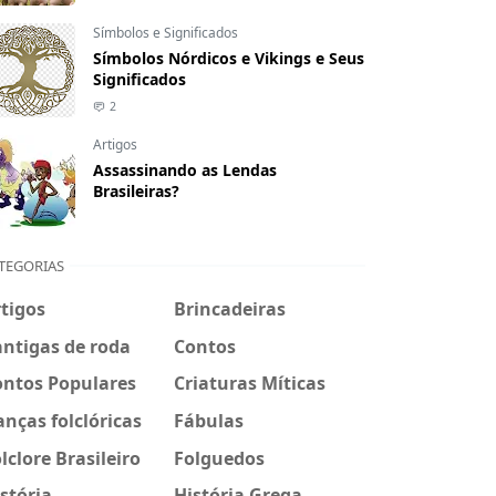
Símbolos e Significados
Símbolos Nórdicos e Vikings e Seus
Significados
2
Artigos
Assassinando as Lendas
Brasileiras?
TEGORIAS
tigos
Brincadeiras
ntigas de roda
Contos
ontos Populares
Criaturas Míticas
nças folclóricas
Fábulas
lclore Brasileiro
Folguedos
stória
História Grega