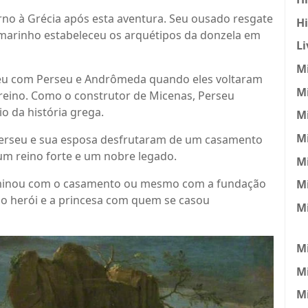
rno à Grécia após esta aventura. Seu ousado resgate
H
rinho estabeleceu os arquétipos da donzela em
Li
Mi
eu com Perseu e Andrômeda quando eles voltaram
Mi
 reino. Como o construtor de Micenas, Perseu
o da história grega.
Mi
Mi
Perseu e sua esposa desfrutaram de um casamento
s, um reino forte e um nobre legado.
M
inou com o casamento ou mesmo com a fundação
Mi
 o herói e a princesa com quem se casou
M
Mi
M
Mi