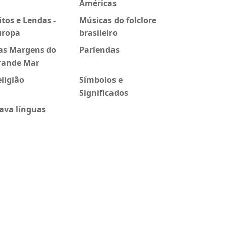
Américas
tos e Lendas -
Músicas do folclore
uropa
brasileiro
as Margens do
Parlendas
rande Mar
ligião
Símbolos e
Significados
ava línguas