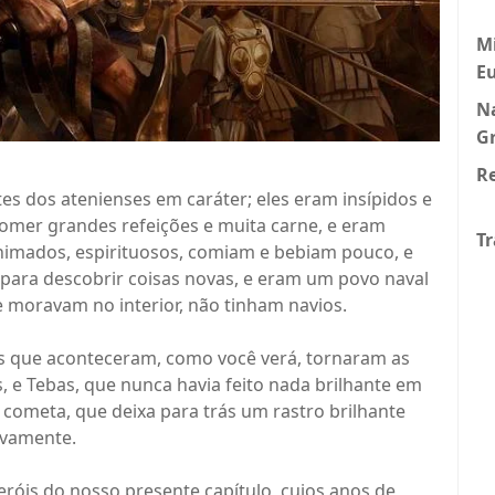
Mi
E
N
G
Re
es dos atenienses em caráter; eles eram insípidos e
omer grandes refeições e muita carne, e eram
Tr
nimados, espirituosos, comiam e bebiam pouco, e
a, para descobrir coisas novas, e eram um povo naval
 moravam no interior, não tinham navios.
 que aconteceram, como você verá, tornaram as
 e Tebas, que nunca havia feito nada brilhante em
 cometa, que deixa para trás um rastro brilhante
ovamente.
eróis do nosso presente capítulo, cujos anos de