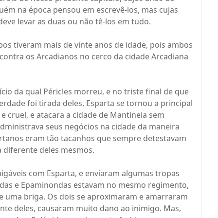
guém na época pensou em escrevê-los, mas cujas
eve levar as duas ou não tê-los em tudo.
 tiveram mais de vinte anos de idade, pois ambos
contra os Arcadianos no cerco da cidade Arcadiana
cio da qual Péricles morreu, e no triste final de que
rdade foi tirada deles, Esparta se tornou a principal
e cruel, e atacara a cidade de Mantineia sem
dministrava seus negócios na cidade da maneira
artanos eram tão tacanhos que sempre detestavam
a diferente deles mesmos.
áveis ​​com Esparta, e enviaram algumas tropas
ópidas e Epaminondas estavam no mesmo regimento,
de uma briga. Os dois se aproximaram e amarraram
ente deles, causaram muito dano ao inimigo. Mas,