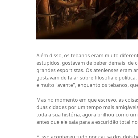
Além disso, os tebanos eram muito diferent
estúpidos, gostavam de beber demais, de c
grandes esportistas. Os atenienses eram a
gostavam de falar sobre filosofia e polític
e muito "avante", enquanto os tebanos, que
Mas no momento em que escrevo, as coisas
duas cidades por um tempo mais amigáveis,
toda a sua história, agora brilhou como um
antes que ele saia para a escuridão total n
E isso aconteceu tudo por causa dos dois h