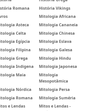
istória Romana
História Vikings
vros
Mitologia Africana
tologia Asteca
Mitologia Cananeia
tologia Celta
Mitologia Chinesa
tologia Egípcia
Mitologia Eslava
tologia Filipina
Mitologia Galesa
itologia Grega
Mitologia Hindu
tologia Indigena
Mitologia Japonesa
itologia Maia
Mitologia
Mesopotâmica
tologia Nórdica
Mitologia Persa
itologia Romana
Mitologia Suméria
tos e Lendas
Mitos e Lendas -