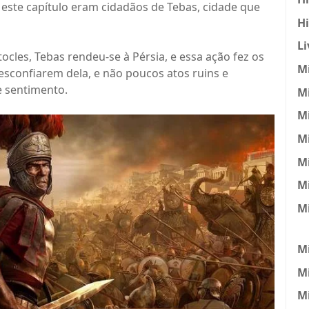
este capítulo eram cidadãos de Tebas, cidade que
H
Li
cles, Tebas rendeu-se à Pérsia, e essa ação fez os
Mi
sconfiarem dela, e não poucos atos ruins e
 sentimento.
Mi
Mi
Mi
M
Mi
M
Mi
M
Mi