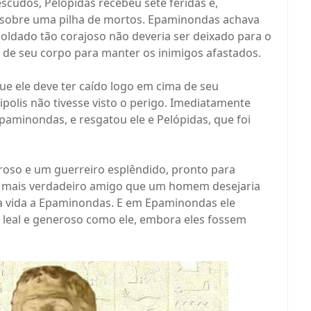
cudos, Pelópidas recebeu sete feridas e,
u sobre uma pilha de mortos. Epaminondas achava
oldado tão corajoso não deveria ser deixado para o
o de seu corpo para manter os inimigos afastados.
que ele deve ter caído logo em cima de seu
polis não tivesse visto o perigo. Imediatamente
aminondas, e resgatou ele e Pelópidas, que foi
oso e um guerreiro esplêndido, pronto para
e o mais verdadeiro amigo que um homem desejaria
ua vida a Epaminondas. E em Epaminondas ele
leal e generoso como ele, embora eles fossem