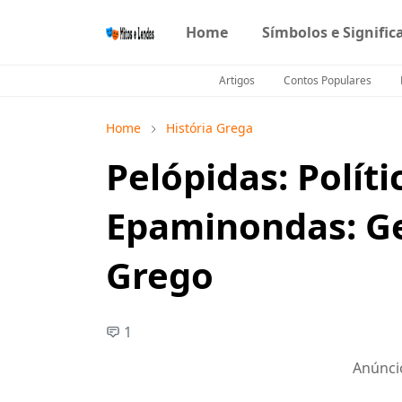
Home
Símbolos e Signific
Artigos
Contos Populares
Home
História Grega
Pelópidas: Políti
Epaminondas: Gen
Grego
1
Anúnci