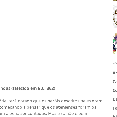
CA
Ar
Ca
ndas (falecido em B.C. 362)
C
Da
tória, terá notado que os heróis descritos neles eram
a começando a pensar que os atenienses foram os
Fo
am a pena ser contadas. Mas isso não é bem
Hi