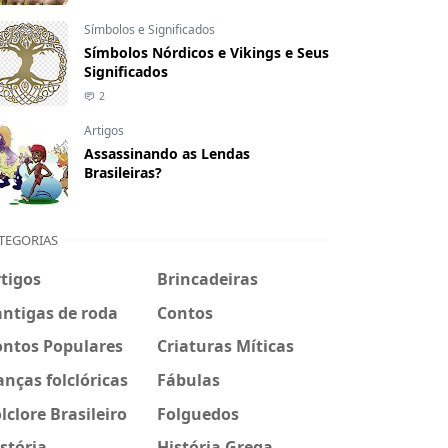
Símbolos e Significados
Símbolos Nórdicos e Vikings e Seus
Significados
2
Artigos
Assassinando as Lendas
Brasileiras?
TEGORIAS
tigos
Brincadeiras
ntigas de roda
Contos
ontos Populares
Criaturas Míticas
nças folclóricas
Fábulas
lclore Brasileiro
Folguedos
stória
História Grega