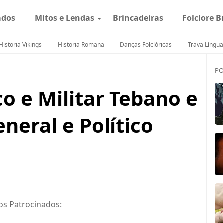
ados
Mitos e Lendas
Brincadeiras
Folclore B
Historia Vikings
Historia Romana
Danças Folclóricas
Trava Língua
PO
co e Militar Tebano e
eral e Político
os Patrocinados: