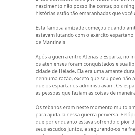
nascimento não posso lhe contar, pois nin
histórias estão tão emaranhadas que você d
Esta famosa amizade começou quando ambos
estavam lutando com o exército espartano 
de Mantineia.
Após a guerra entre Atenas e Esparta, no iní
os atenienses foram conquistados e sua libe
cidade de Hélade. Ela era uma amante dura 
nenhuma razão, exceto que seu povo não a
que os espartanos administravam. Os esp
as pessoas que faziam as coisas de maneir
Os tebanos eram neste momento muito amig
para ajudá-la nessa guerra perversa. Pel
que por enquanto estava sofrendo o pior 
seus escudos juntos, e segurando-os na fr