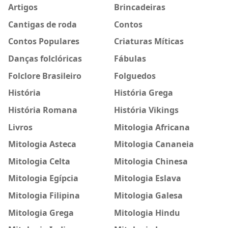
Artigos
Brincadeiras
Cantigas de roda
Contos
Contos Populares
Criaturas Míticas
Danças folclóricas
Fábulas
Folclore Brasileiro
Folguedos
História
História Grega
História Romana
História Vikings
Livros
Mitologia Africana
Mitologia Asteca
Mitologia Cananeia
Mitologia Celta
Mitologia Chinesa
Mitologia Egípcia
Mitologia Eslava
Mitologia Filipina
Mitologia Galesa
Mitologia Grega
Mitologia Hindu