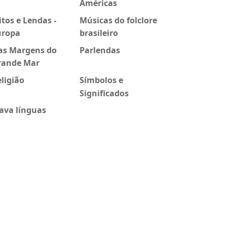
Américas
tos e Lendas -
Músicas do folclore
uropa
brasileiro
as Margens do
Parlendas
rande Mar
ligião
Símbolos e
Significados
ava línguas