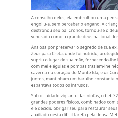
A conselho deles, ela embrulhou uma pedr
engoliu-a, sem perceber o engano. A crian
destronou seu pai Cronos, tornou-se o deu
venerado como o grande deus nacional dos
Ansiosa por preservar o segredo de sua ex
Zeus para Creta, onde foi nutrido, proteg
supriu o lugar de sua mãe, fornecendo-lhe 
com mel e águias e pombas traziam-lhe néc
caverna no coração do Monte Ida, e os Cur
juntos, mantinham um barulho constante na
espantava todos os intrusos.
Sob o cuidado vigilante das ninfas, o beb
grandes poderes físicos, combinados com sab
ele decidiu obrigar seu pai a restaurar seus
auxiliado nesta difícil tarefa pela deusa 