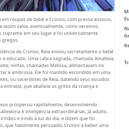
Mi
E
a em roupas de bebê e Cronos, com pressa ansioso,
ça assim salva, eventualmente, como veremos,
N
s supremo em seu lugar e foi universalmente
G
 gregos.
Re
istência de Cronos, Reia enviou secretamente o bebê
ido e educado. Uma cabra sagrada, chamada Amalteia,
Tr
leite; ninfas, chamadas Melissa, alimentavam-no
tar e ambrosia. Ele foi mantido escondido em uma
etes, ou sacerdotes de Reia, batendo seus escudos
 entrada, que abafava os gritos da criança e
ê Zeus prosperou rapidamente, desenvolvendo
edoria e inteligência extraordinárias. Já adulto,
 irmãos e irmãs à luz do dia, e dizem que foi
Metis, que habilmente persuadiu Cronos a beber uma