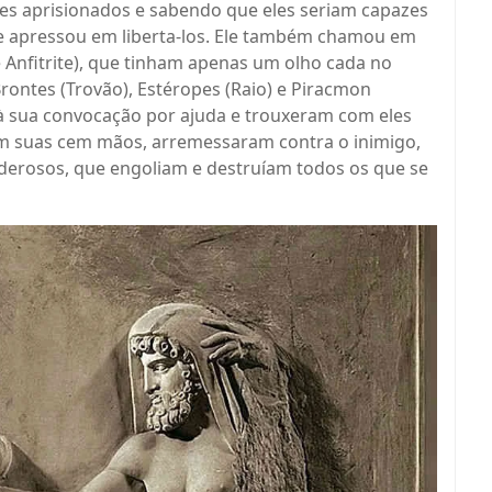
tes aprisionados e sabendo que eles seriam capazes
 se apressou em liberta-los. Ele também chamou em
 e Anfitrite), que tinham apenas um olho cada no
rontes (Trovão), Estéropes (Raio) e Piracmon
à sua convocação por ajuda e trouxeram com eles
m suas cem mãos, arremessaram contra o inimigo,
rosos, que engoliam e destruíam todos os que se