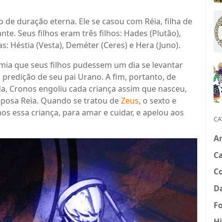
de duração eterna. Ele se casou com Réia, filha de
te. Seus filhos eram três filhos: Hades (Plutão),
as: Héstia (Vesta), Deméter (Ceres) e Hera (Juno).
mia que seus filhos pudessem um dia se levantar
 predição de seu pai Urano. A fim, portanto, de
da, Cronos engoliu cada criança assim que nasceu,
esposa Reia. Quando se tratou de
Zeus
, o sexto e
nos essa criança, para amar e cuidar, e apelou aos
CA
Ar
Ca
C
Da
Fo
Hi