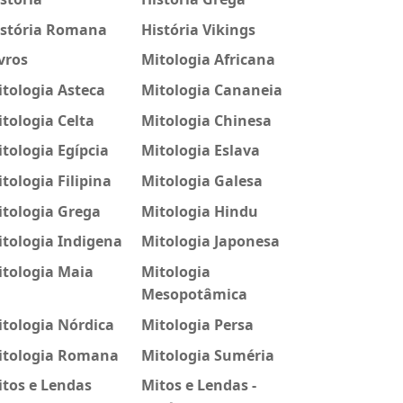
istória Romana
História Vikings
vros
Mitologia Africana
tologia Asteca
Mitologia Cananeia
tologia Celta
Mitologia Chinesa
tologia Egípcia
Mitologia Eslava
tologia Filipina
Mitologia Galesa
itologia Grega
Mitologia Hindu
tologia Indigena
Mitologia Japonesa
itologia Maia
Mitologia
Mesopotâmica
tologia Nórdica
Mitologia Persa
itologia Romana
Mitologia Suméria
tos e Lendas
Mitos e Lendas -