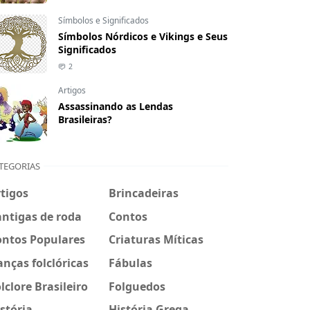
Símbolos e Significados
Símbolos Nórdicos e Vikings e Seus
Significados
2
Artigos
Assassinando as Lendas
Brasileiras?
TEGORIAS
tigos
Brincadeiras
ntigas de roda
Contos
ontos Populares
Criaturas Míticas
nças folclóricas
Fábulas
lclore Brasileiro
Folguedos
stória
História Grega