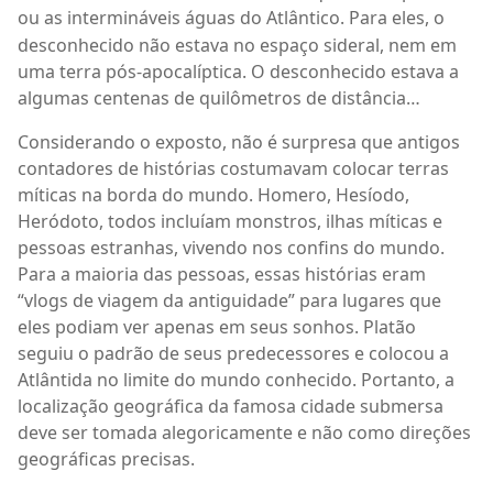
ou as intermináveis
á
guas do Atl
â
ntico. Para eles, o
desconhecido n
ã
o estava no espa
ç
o sideral, nem em
uma terra p
ó
s-apocal
í
ptica. O desconhecido estava a
algumas centenas de quil
ô
metros de dist
â
ncia
…
Considerando o exposto, não é surpresa que antigos
contadores de histórias costumavam colocar terras
míticas na borda do mundo. Homero, Hesíodo,
Heródoto, todos incluíam monstros, ilhas míticas e
pessoas estranhas, vivendo nos confins do mundo.
Para a maioria das pessoas, essas histórias eram
“vlogs de viagem da antiguidade” para lugares que
eles podiam ver apenas em seus sonhos. Platão
seguiu o padrão de seus predecessores e colocou a
Atlântida no limite do mundo conhecido. Portanto, a
localização geográfica da famosa cidade submersa
deve ser tomada alegoricamente e não como direções
geográficas precisas.