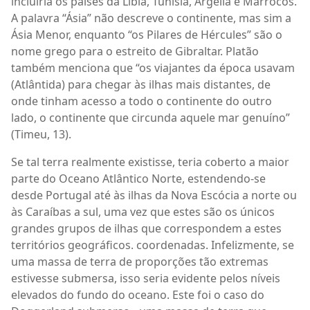
incluiria os países da Líbia, Tunísia, Argélia e Marrocos.
A palavra “Ásia” não descreve o continente, mas sim a
Ásia Menor, enquanto “os Pilares de Hércules” são o
nome grego para o estreito de Gibraltar. Platão
também menciona que “os viajantes da época usavam
(Atlântida) para chegar às ilhas mais distantes, de
onde tinham acesso a todo o continente do outro
lado, o continente que circunda aquele mar genuíno”
(Timeu, 13).
Se tal terra realmente existisse, teria coberto a maior
parte do Oceano Atlântico Norte, estendendo-se
desde Portugal até às ilhas da Nova Escócia a norte ou
às Caraíbas a sul, uma vez que estes são os únicos
grandes grupos de ilhas que correspondem a estes
territórios geográficos. coordenadas. Infelizmente, se
uma massa de terra de proporções tão extremas
estivesse submersa, isso seria evidente pelos níveis
elevados do fundo do oceano. Este foi o caso do