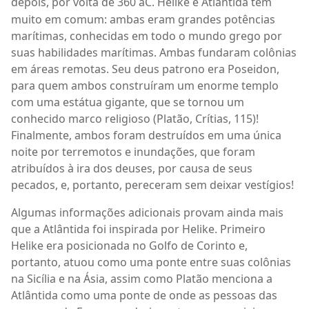
depois, por volta de 360
aC. Helike e Atl
â
ntida t
ê
m
muito em comum: ambas eram grandes pot
ê
ncias
mar
í
timas, conhecidas em todo o mundo grego por
suas habilidades marítimas. Ambas fundaram colônias
em áreas remotas. Seu deus patrono era Poseidon,
para quem ambos construíram um enorme templo
com uma estátua gigante, que se tornou um
conhecido marco religioso (Platão, Crítias, 115)!
Finalmente, ambos foram destruídos em uma única
noite por terremotos e inundações, que foram
atribuídos à ira dos deuses, por causa de seus
pecados, e, portanto, pereceram sem deixar vestígios!
Algumas informações adicionais provam ainda mais
que a Atlântida foi inspirada por Helike. Primeiro
Helike era posicionada no Golfo de Corinto e,
portanto, atuou como uma ponte entre suas colônias
na Sicília e na Ásia, assim como Platão menciona a
Atlântida como uma ponte de onde as pessoas das