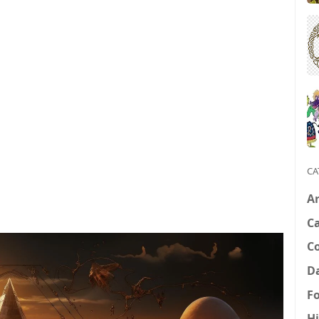
CA
Ar
Ca
C
Da
Fo
Hi