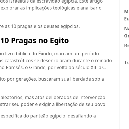
dos israelitas da escravidão egípcia. Este artigo
explorar as implicações teológicas e analisar o
Mi
E
e as 10 pragas e os deuses egípcios.
N
G
 10 Pragas no Egito
Re
no livro bíblico do Êxodo, marcam um período
ntos catastróficos se desenrolaram durante o reinado
Tr
 Ramsés, o Grande, por volta do século XIII a.C.
gito por gerações, buscaram sua liberdade sob a
aleatórios, mas atos deliberados de intervenção
strar seu poder e exigir a libertação de seu povo.
específica do panteão egípcio, desafiando a