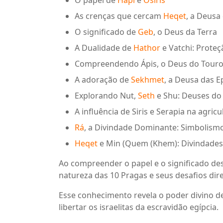
O papel de
Hapi
e
Osíris
As crenças que cercam
Heqet
, a Deusa 
O significado de
Geb
, o Deus da Terra
A Dualidade de
Hathor
e Vatchi: Prote
Compreendendo Ápis, o Deus do Tour
A adoração de
Sekhmet
, a Deusa das 
Explorando Nut,
Seth
e Shu: Deuses do
A influência de Siris e Serapia na agricu
Rá
, a Divindade Dominante: Simbolismo
Heqet
e Min (Quem (Khem): Divindades
Ao compreender o papel e o significado de
natureza das 10 Pragas e seus desafios dire
Esse conhecimento revela o poder divino de 
libertar os israelitas da escravidão egípcia.