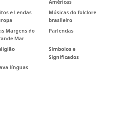
Américas
tos e Lendas -
Músicas do folclore
uropa
brasileiro
as Margens do
Parlendas
rande Mar
ligião
Símbolos e
Significados
ava línguas