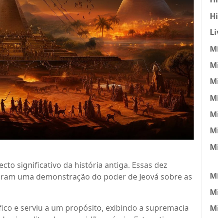
H
Li
Mi
Mi
Mi
Mi
M
Mi
M
to significativo da história antiga. Essas dez
Mi
 foram uma demonstração do poder de Jeová sobre as
M
ico e serviu a um propósito, exibindo a supremacia
Mi