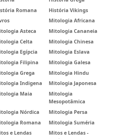
istória Romana
História Vikings
vros
Mitologia Africana
tologia Asteca
Mitologia Cananeia
tologia Celta
Mitologia Chinesa
tologia Egípcia
Mitologia Eslava
tologia Filipina
Mitologia Galesa
itologia Grega
Mitologia Hindu
tologia Indigena
Mitologia Japonesa
itologia Maia
Mitologia
Mesopotâmica
tologia Nórdica
Mitologia Persa
itologia Romana
Mitologia Suméria
tos e Lendas
Mitos e Lendas -