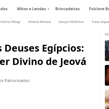
ados
Mitos e Lendas
Brincadeiras
Folclore B
Historia Vikings
Historia Romana
Danças Folclóricas
Trava Língua
PO
s Deuses Egípcios:
er Divino de Jeová
os Patrocinados: