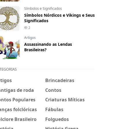
Símbolos e Significados
Símbolos Nórdicos e Vikings e Seus
Significados
2
Artigos
Assassinando as Lendas
Brasileiras?
TEGORIAS
tigos
Brincadeiras
ntigas de roda
Contos
ontos Populares
Criaturas Míticas
nças folclóricas
Fábulas
lclore Brasileiro
Folguedos
stória
História Grega