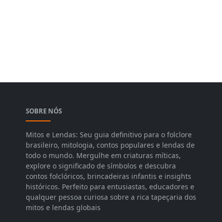
SOBRE NÓS
Mitos e Lendas: Seu guia definitivo para o folclore
brasileiro, mitologia, contos populares e lendas de
todo o mundo. Mergulhe em criaturas míticas,
explore o significado de símbolos e descubra
contos folclóricos, brincadeiras infantis e insights
históricos. Perfeito para entusiastas, educadores e
qualquer pessoa curiosa sobre a rica tapeçaria dos
mitos e lendas globais