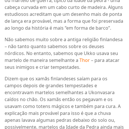
ou martelo de guerra, típico da idade da pedra - uma
cabeça curvada em um cabo curto de madeira. Alguns
estudiosos acreditam que um desenho mais de ponta
de lança era provável, mas a forma que foi preservada
ao longo da história é mais “em forma de barco”.
Não sabemos muito sobre a antiga religião finlandesa
– não tanto quanto sabemos sobre os deuses
nórdicos. No entanto, sabemos que Ukko usava seu
martelo de maneira semelhante a
Thor
– para atacar
seus inimigos e criar tempestades.
Dizem que os xamãs finlandeses saíam para os
campos depois de grandes tempestades e
encontravam martelos semelhantes a Ukonvasara
caídos no chão. Os xamãs então os pegavam e os
usavam como totens mágicos e também para cura. A
explicação mais provável para isso é que a chuva
apenas lavava algumas pedras debaixo do solo ou,
possivelmente, martelos da Idade da Pedra ainda mais