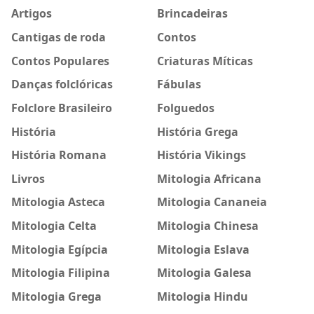
Artigos
Brincadeiras
Cantigas de roda
Contos
Contos Populares
Criaturas Míticas
Danças folclóricas
Fábulas
Folclore Brasileiro
Folguedos
História
História Grega
História Romana
História Vikings
Livros
Mitologia Africana
Mitologia Asteca
Mitologia Cananeia
Mitologia Celta
Mitologia Chinesa
Mitologia Egípcia
Mitologia Eslava
Mitologia Filipina
Mitologia Galesa
Mitologia Grega
Mitologia Hindu