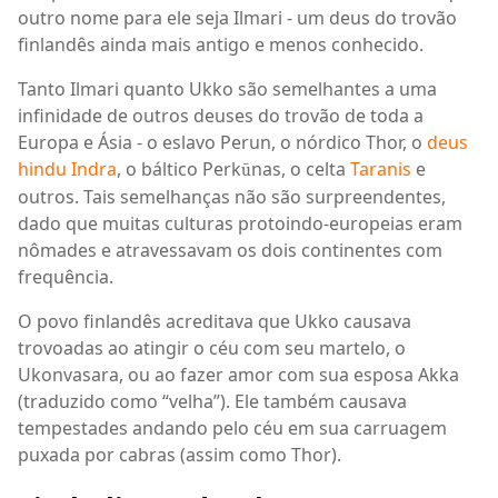
outro nome para ele seja Ilmari - um deus do trovão
finlandês ainda mais antigo e menos conhecido.
Tanto Ilmari quanto Ukko são semelhantes a uma
infinidade de outros deuses do trovão de toda a
Europa e Ásia - o eslavo Perun, o nórdico Thor, o
deus
hindu Indra
, o báltico Perk
nas, o celta
Taranis
e
ū
outros. Tais semelhanças não são surpreendentes,
dado que muitas culturas protoindo-europeias eram
nômades e atravessavam os dois continentes com
frequência.
O povo finlandês acreditava que Ukko causava
trovoadas ao atingir o céu com seu martelo, o
Ukonvasara, ou ao fazer amor com sua esposa Akka
(traduzido como “velha”). Ele também causava
tempestades andando pelo céu em sua carruagem
puxada por cabras (assim como Thor).