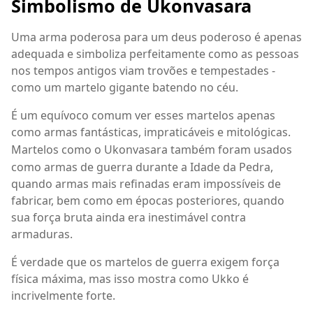
Simbolismo de Ukonvasara
Uma arma poderosa para um deus poderoso é apenas
adequada e simboliza perfeitamente como as pessoas
nos tempos antigos viam trovões e tempestades -
como um martelo gigante batendo no céu.
É um equívoco comum ver esses martelos apenas
como armas fantásticas, impraticáveis
e mitol
ó
gicas.
Martelos como o Ukonvasara tamb
é
m foram usados
como armas de guerra durante a Idade da Pedra,
quando armas mais refinadas eram imposs
í
veis de
fabricar, bem como em
é
pocas posteriores, quando
sua força bruta ainda era inestimável contra
armaduras.
É verdade que os martelos de guerra exigem força
física máxima, mas isso mostra como Ukko é
incrivelmente forte.