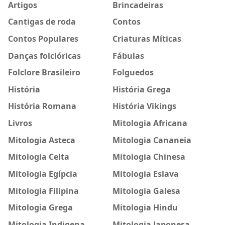
Artigos
Brincadeiras
Cantigas de roda
Contos
Contos Populares
Criaturas Míticas
Danças folclóricas
Fábulas
Folclore Brasileiro
Folguedos
História
História Grega
História Romana
História Vikings
Livros
Mitologia Africana
Mitologia Asteca
Mitologia Cananeia
Mitologia Celta
Mitologia Chinesa
Mitologia Egípcia
Mitologia Eslava
Mitologia Filipina
Mitologia Galesa
Mitologia Grega
Mitologia Hindu
Mitologia Indigena
Mitologia Japonesa